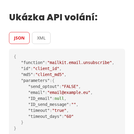
Ukázka API volání:
JSON
XML
{
"function"
:
"mailkit.email.unsubscribe"
,
"id"
:
"client_id"
,
"md5"
:
"client_md5"
,
"parameters"
:
{
"send_optout"
:
"FALSE"
,
"email"
:
"email@example.eu"
,
"ID_email"
:
null
,
"ID_send_message"
:
""
,
"timeout"
:
"true"
,
"timeout_days"
:
"60"
}
}