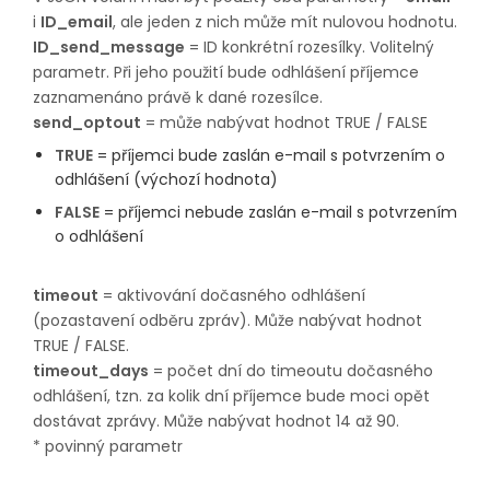
i
ID_email
, ale jeden z nich může mít nulovou hodnotu.
ID_send_message
= ID konkrétní rozesílky. Volitelný
parametr. Při jeho použití bude odhlášení příjemce
zaznamenáno právě k dané rozesílce.
send_optout
= může nabývat hodnot TRUE / FALSE
TRUE
= příjemci bude zaslán e-mail s potvrzením o
odhlášení (výchozí hodnota)
FALSE
= příjemci nebude zaslán e-mail s potvrzením
o odhlášení
timeout
= aktivování dočasného odhlášení
(pozastavení odběru zpráv). Může nabývat hodnot
TRUE / FALSE.
timeout_days
= počet dní do timeoutu dočasného
odhlášení, tzn. za kolik dní příjemce bude moci opět
dostávat zprávy. Může nabývat hodnot 14 až 90.
* povinný parametr