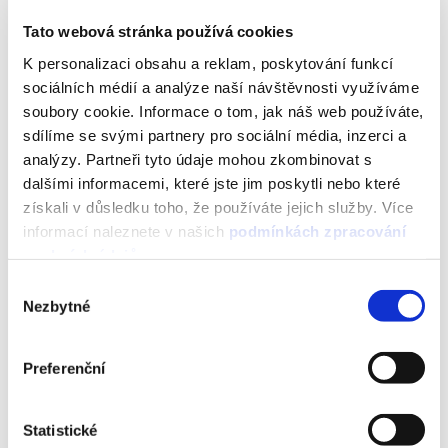
JSON
XML
Tato webová stránka používá cookies
K personalizaci obsahu a reklam, poskytování funkcí
{
"error_status"
:
1
,
sociálních médií a analýze naší návštěvnosti využíváme
"error"
:
"Missing ID_email or email"
soubory cookie. Informace o tom, jak náš web používáte,
}
sdílíme se svými partnery pro sociální média, inzerci a
analýzy. Partneři tyto údaje mohou zkombinovat s
dalšími informacemi, které jste jim poskytli nebo které
získali v důsledku toho, že používáte jejich služby. Více
informací naleznete v našich
podmínkách zpracování
Hodnoty
osobních údajů
.
Výběr
Invalid ID_email or email
= e-mailová
Nezbytné
souhlasu
adresa/telefonní číslo má špatný formát / ID email pro
daný účet neexistuje
Missing ID_email
= chybějící e-mail/ID e-mailové
Preferenční
adresy
Invalid timeout_days
= nesprávný počet dní do
Statistické
timeoutu dočasného odhlášení (např. při hodnotě