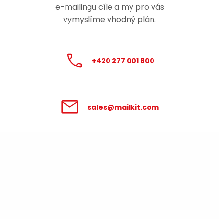
e-mailingu
cíle a my pro vás
vymyslíme vhodný plán.
+420 277 001 800
sales@mailkit.com
Zpracování údajů poskytnutých v
tomto formuláři se řídí
Podmínkami pro
zpracování osobních údajů
.
Váš pracovní e-mail