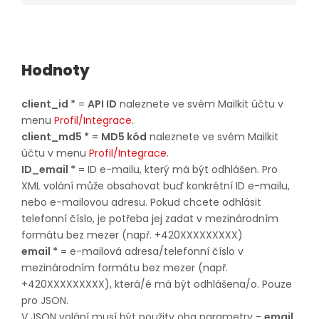
Hodnoty
client_id *
=
API ID
naleznete ve svém Mailkit účtu v
menu
Profil/Integrace
.
client_md5 *
=
MD5 kód
naleznete ve svém Mailkit
účtu v menu
Profil/Integrace
.
ID_email *
= ID e-mailu, který má být odhlášen. Pro
XML volání může obsahovat buď konkrétní ID e-mailu,
nebo e-mailovou adresu. Pokud chcete odhlásit
telefonní číslo, je potřeba jej zadat v mezinárodním
formátu bez mezer (např. +420XXXXXXXXX)
email *
= e-mailová adresa/telefonní číslo v
mezinárodním formátu bez mezer (např.
+420XXXXXXXXX), která/é má být odhlášena/o. Pouze
pro JSON.
V JSON volání musí být použity oba parametry -
email