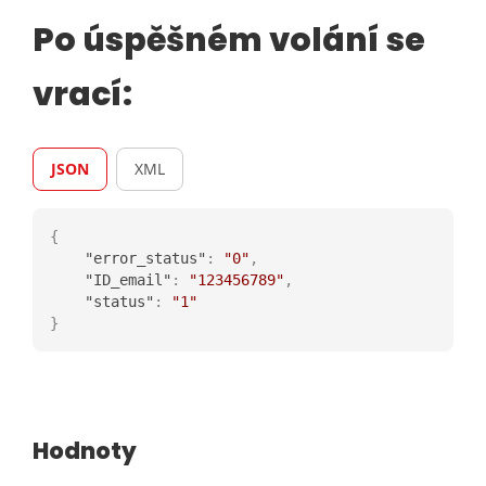
Po úspěšném volání se
vrací:
JSON
XML
{
"error_status"
:
"0"
,
"ID_email"
:
"123456789"
,
"status"
:
"1"
}
Hodnoty