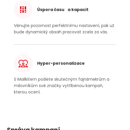
Úspora času a kapacit
Věnujte pozornost perfektnímu nastavení, pak už
bude dynamický obsah pracovat zcela za vás.
Hyper-personalizace
S Mailkitem pošlete skutečným fajnšmekrům a
milovníkům své značky vytříbenou kampaň,
kterou ocení.
Správa
kampaní