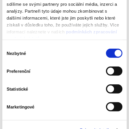
proběhne, tak se úspěšnější varianta automaticky
sdílíme se svými partnery pro sociální média, inzerci a
analýzy. Partneři tyto údaje mohou zkombinovat s
rozešle na všechny zbylé kontakty v databázi.
dalšími informacemi, které jste jim poskytli nebo které
získali v důsledku toho, že používáte jejich služby. Více
informací naleznete v našich
podmínkách zpracování
Příprava
osobních údajů
.
Výběr
Určete si kritéria, podle kterých budete úspěšnost
Nezbytné
souhlasu
testovaných verzí hodnotit.
Preferenční
Statistické
A/B test
Na vzorku příjemců vám test automaticky ukáže,
Marketingové
která varianta je úspěšnější.