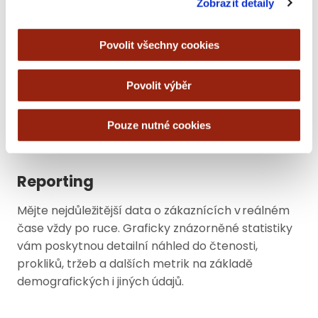
Zobrazit detaily
Jasný výsledek
Povolit všechny cookies
Úspěšnější kampaň se automaticky rozešle na
Povolit výběr
zbylé příjemce.
Pouze nutné cookies
Reporting
Mějte nejdůležitější data o zákaznících v reálném
čase vždy po ruce. Graficky znázorněné statistiky
vám poskytnou detailní náhled do čtenosti,
prokliků, tržeb a dalších metrik na základě
demografických i jiných údajů.