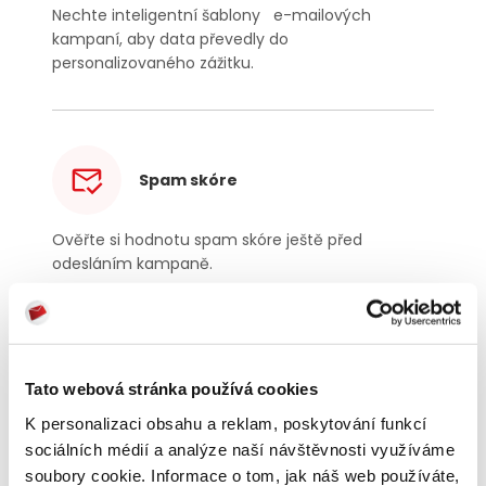
Nechte inteligentní šablony e-mailových
kampaní, aby data převedly do
personalizovaného zážitku.
Spam skóre
Ověřte si hodnotu spam skóre ještě před
odesláním kampaně.
Tato webová stránka používá cookies
A/B testování
K personalizaci obsahu a reklam, poskytování funkcí
Ověřte úspěšnost svých nových nápadů na dvou
sociálních médií a analýze naší návštěvnosti využíváme
kontrolních skupinách. Jakmile A/B testování
soubory cookie. Informace o tom, jak náš web používáte,