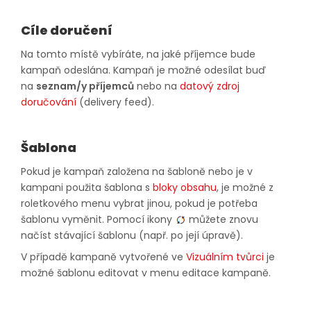
Cíle doručení
Na tomto místě vybíráte, na jaké příjemce bude
kampaň odeslána. Kampaň je možné odesílat buď
na
seznam/y příjemců
nebo na
datový zdroj
doručování
(delivery feed).
Šablona
Pokud je kampaň založena na šabloně nebo je v
kampani použita šablona s
bloky obsahu
, je možné z
roletkového menu vybrat jinou, pokud je potřeba
šablonu vyměnit. Pomocí ikony
můžete znovu
načíst stávající šablonu (např. po její úpravě).
V případě kampaně vytvořené ve
Vizuálním tvůrci
je
možné šablonu editovat v menu editace kampaně.