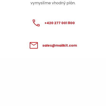
vymyslíme vhodný plán.
+420 277 001 800
sales@mailkit.com
Zpracování údajů poskytnutých v
tomto formuláři se řídí
Podmínkami pro
zpracování osobních údajů
.
Váš pracovní e-mail