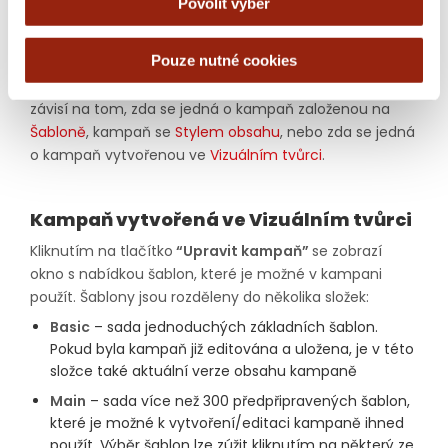
Povolit výběr
kampaně
Pouze nutné cookies
Režim editoru e-mailové kampaně a jeho možnosti
závisí na tom, zda se jedná o kampaň založenou na
Šabloně
, kampaň se
Stylem obsahu
, nebo zda se jedná
o kampaň vytvořenou ve
Vizuálním tvůrci
.
Kampaň vytvořená ve Vizuálním tvůrci
Kliknutím na tlačítko
“Upravit kampaň”
se zobrazí
okno s nabídkou šablon, které je možné v kampani
použít. Šablony jsou rozděleny do několika složek:
Basic
– sada jednoduchých základních šablon.
Pokud byla kampaň již editována a uložena, je v této
složce také aktuální verze obsahu kampaně
Main
– sada více než 300 předpřipravených šablon,
které je možné k vytvoření/editaci kampaně ihned
použít. Výběr šablon lze zúžit kliknutím na některý ze