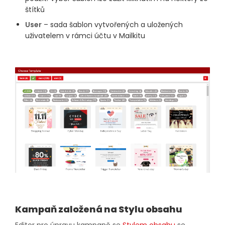
štítků
User
– sada šablon vytvořených a uložených
uživatelem v rámci účtu v Mailkitu
Kampaň založená na Stylu obsahu
Editor pro úpravu kampaně se
Stylem obsahu
se