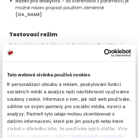
Název pro analytics
– do kteréhokoli z parametrů je
možné název propsat použitím záměnné
[GA_NAME]
Testovací režim
Kampaň je možné přepnout do testovacího režimu a
vyplnit e-mailovou adresu,
kam mají být všechny e-
maily zasílány
. Testovací režim funguje tak, že
všechny zprávy, které by při odeslání odešly
příjemcům,
odejdou pouze na uvedenou testovací
Tato webová stránka používá cookies
adresu
, ale s obsahem a ve vzhledu, ve kterém by
K personalizaci obsahu a reklam, poskytování funkcí
bývaly odešly příjemcům. Tzn., že pokud bude ke
sociálních médií a analýze naší návštěvnosti využíváme
kampani přiřazeno 100 příjemců a kampaň bude
soubory cookie. Informace o tom, jak náš web používáte,
odeslána s aktivním testovacím režimem, odejde
sdílíme se svými partnery pro sociální média, inzerci a
všech 100 zpráv na jednu uvedenou testovací adresu!
analýzy. Partneři tyto údaje mohou zkombinovat s
Tato funkce je nejčastěji používána při
dalšími informacemi, které jste jim poskytli nebo které
testování
remarketingových
a
transakčních
kampaní.
získali v důsledku toho, že používáte jejich služby. Více
informací naleznete v našich
podmínkách zpracování