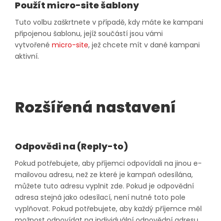
Použít micro-site šablony
Tuto volbu zaškrtnete v případě, kdy máte ke kampani
připojenou šablonu, jejíž součástí jsou vámi
vytvořené
micro-site
, jež chcete mít v dané kampani
aktivní.
Rozšířená nastavení
Odpovědi na (Reply-to)
Pokud potřebujete, aby příjemci odpovídali na jinou e-
mailovou adresu, než ze které je kampaň odesílána,
můžete tuto adresu vyplnit zde. Pokud je odpovědní
adresa stejná jako odesílací, není nutné toto pole
vyplňovat. Pokud potřebujete, aby každý příjemce měl
možnost odpovídat na individuální odpovědní adresu