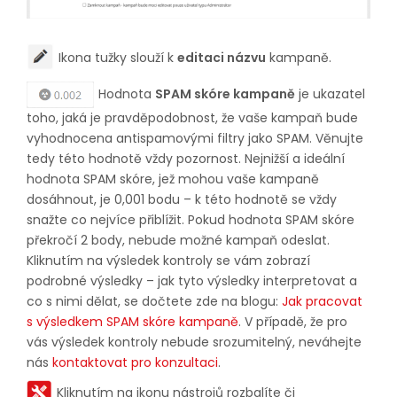
Ikona tužky slouží k
editaci názvu
kampaně.
Hodnota
SPAM skóre kampaně
je ukazatel
toho, jaká je pravděpodobnost, že vaše kampaň bude
vyhodnocena antispamovými filtry jako SPAM. Věnujte
tedy této hodnotě vždy pozornost. Nejnižší a ideální
hodnota SPAM skóre, jež mohou vaše kampaně
dosáhnout, je 0,001 bodu – k této hodnotě se vždy
snažte co nejvíce přiblížit. Pokud hodnota SPAM skóre
překročí 2 body, nebude možné kampaň odeslat.
Kliknutím na výsledek kontroly se vám zobrazí
podrobné výsledky – jak tyto výsledky interpretovat a
co s nimi dělat, se dočtete zde na blogu:
Jak pracovat
s výsledkem SPAM skóre kampaně
. V případě, že pro
vás výsledek kontroly nebude srozumitelný, neváhejte
nás
kontaktovat pro konzultaci
.
Kliknutím na ikonu nástrojů rozbalíte či