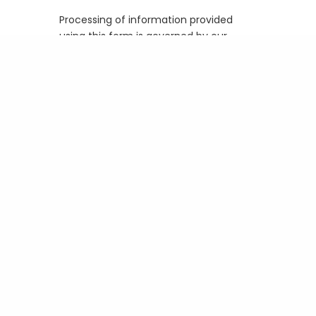
Processing of information provided
using this form is governed by our
Privacy Policy
.
Business email
How many emails do you
send out per month?
Message