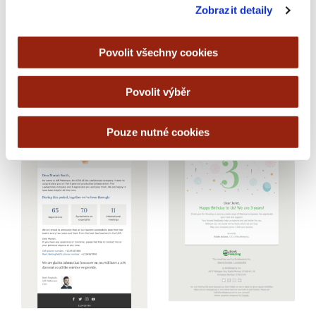
Zobrazit detaily
Povolit všechny cookies
Povolit výběr
Pouze nutné cookies