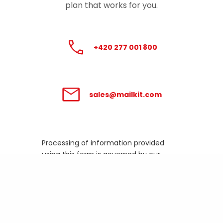
plan that works for you.
+420 277 001 800
sales@mailkit.com
Processing of information provided
using this form is governed by our
Privacy Policy
.
Business email