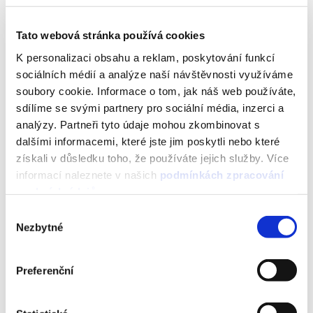
knowledge of all the world's
mailboxes. Make your brand stand
out in the recipient inbox. Make
Tato webová stránka používá cookies
your logo visible and place your
K personalizaci obsahu a reklam, poskytování funkcí
emails in attractive positions.
sociálních médií a analýze naší návštěvnosti využíváme
soubory cookie. Informace o tom, jak náš web používáte,
I want to be noticed
sdílíme se svými partnery pro sociální média, inzerci a
analýzy. Partneři tyto údaje mohou zkombinovat s
dalšími informacemi, které jste jim poskytli nebo které
získali v důsledku toho, že používáte jejich služby. Více
informací naleznete v našich
podmínkách zpracování
osobních údajů
.
Výběr
Nezbytné
souhlasu
Preferenční