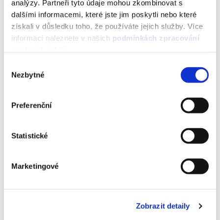
analýzy. Partneři tyto údaje mohou zkombinovat s
dalšími informacemi, které jste jim poskytli nebo které
získali v důsledku toho, že používáte jejich služby. Více
informací naleznete v našich
podmínkách zpracování
osobních údajů
.
Výběr
Mailkitův průvodce schématy –
Nezbytné
souhlasu
Část 4
29 APR 2025
Preferenční
Statistické
Marketingové
Zobrazit detaily