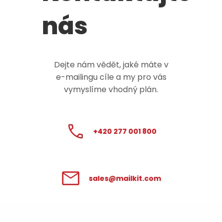
nás
Dejte nám vědět, jaké máte v
e-mailingu
cíle a my pro vás
vymyslíme vhodný plán.
+420 277 001 800
sales@mailkit.com