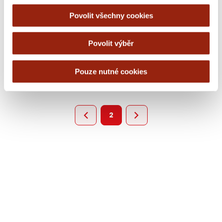
Povolit všechny cookies
Mailkitův průvodce schématy –
Část 3
Povolit výběr
08 APR 2025
Pouze nutné cookies
2