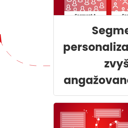
Segme
personaliza
zvy
angažovano