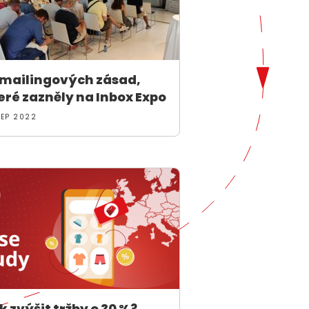
 mailingových zásad,
eré zazněly na Inbox Expo
SEP 2022
k zvýšit tržby o 30 %?