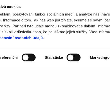
ívá cookies
 máte v
reklam, poskytování funkcí sociálních médií a analýze naší návš
Zpráva
pro vás vymyslíme
 Informace o tom, jak náš web používáte, sdílíme se svými par
analýzy. Partneři tyto údaje mohou zkombinovat s dalšími inform
é získali v důsledku toho, že používáte jejich služby. Více infor
acování osobních údajů
.
referenční
Statistické
Marketingo
sales@mailkit.com
 tomto formuláři se řídí
bních údajů
.