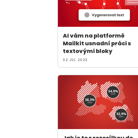
AI vám na platformě
Mailkit usnadní práci s
textovými bloky
02 JUL 2023
Jak je to s rozesílkou do