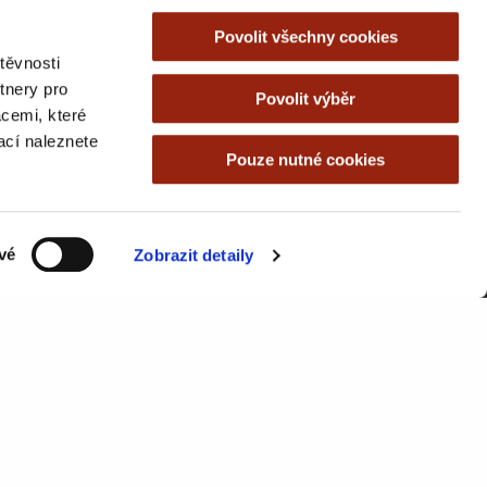
Povolit všechny cookies
těvnosti
tnery pro
Povolit výběr
acemi, které
mací naleznete
Pouze nutné cookies
vé
Zobrazit detaily
Odeslat