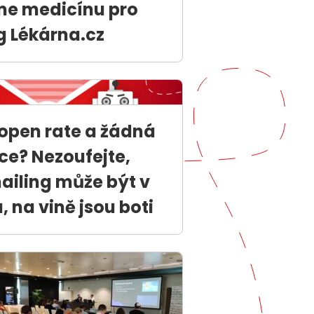
sme medicínu pro
g Lékárna.cz
open rate a žádná
ce? Nezoufejte,
ailing může být v
 na vině jsou boti