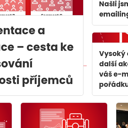
Našli j
emailin
ntace a
ce – cesta ke
Vysoký 
šování
další ak
váš e-m
sti příjemců
pořádku,