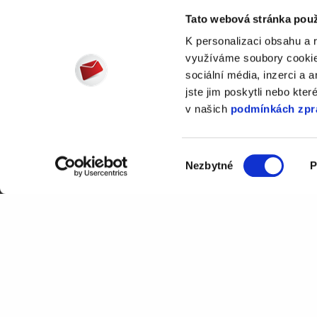
Tato webová stránka použ
Dejte nám vědět, jaké
K personalizaci obsahu a 
e-mailingu
cíle a my 
využíváme soubory cookie.
vhodný plán.
sociální média, inzerci a 
jste jim poskytli nebo kter
v našich
podmínkách zpr
Výběr
Nezbytné
P
souhlasu
+420 277 001 800
Zpracování údajů poskytnutých v
Podmínkami pro zpracování oso