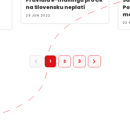
na Slovensku neplatí
Po
ma
29 JUN 2022
02 
1
2
3