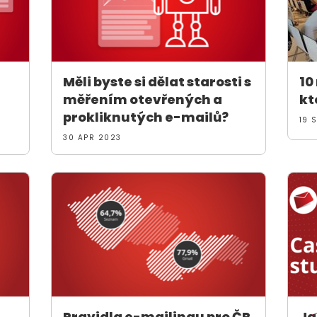
Měli byste si dělat starosti s
10
měřením otevřených a
kt
prokliknutých e-mailů?
19 
30 APR 2023
Pravidla e-mailingu pro ČR
Ja