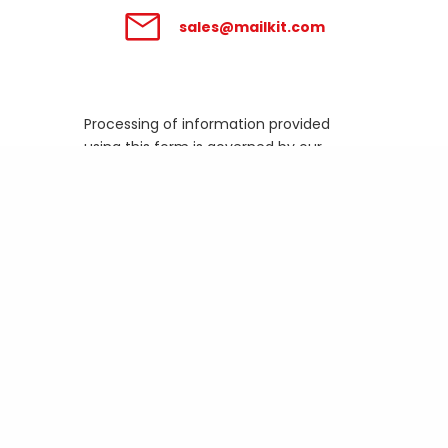
sales@mailkit.com
Processing of information provided
using this form is governed by our
Privacy Policy
.
Business email
How many emails do you
send out per month?
Message