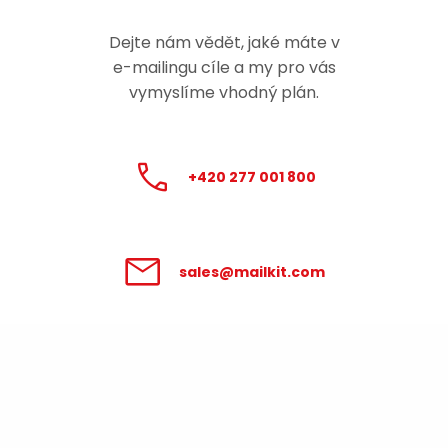
Dejte nám vědět, jaké máte v
e-mailingu
cíle a my pro vás
vymyslíme vhodný plán.
+420 277 001 800
sales@mailkit.com
Zpracování údajů poskytnutých v
tomto formuláři se řídí
Podmínkami pro
zpracování osobních údajů
.