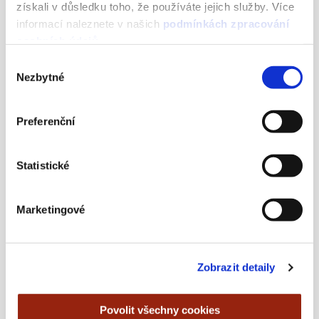
získali v důsledku toho, že používáte jejich služby. Více
informací naleznete v našich
podmínkách zpracování
osobních údajů
.
CSA mění certifikaci. Co to
znamená pro značky?
Výběr
Nezbytné
souhlasu
15 JULY, 2026
Preferenční
Statistické
Marketingové
Zobrazit detaily
Deliverability 101 – 4. část
Povolit všechny cookies