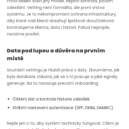
Proto Mailkit staví jiný model. Nejdřív kontrola, potom
odesílání. Vetting není formalita, ale první vrstva
systému. Je to nekompromisní ochrana infrastruktury,
díky které naši klienti dosahují špičkové doručitelnosti.
Kontrolujeme klienta, data i historii. Pokud neprojde,
nezačne posílat.
Data pod lupou a důvěra na prvním
místě
Součástí vettingu je hlubší práce s daty. Zkoumáme, jak
byla databáze získaná, jak se s ní pracuje a jaké signály
generuje. Na to navazuje precizní onboarding:
Čištění dat a kontrola historie odesílek.
Striktní nastavení autentizace (SPF, DKIM, DMARC).
Nejde jen o to, aby systém technicky fungoval. Cílem je