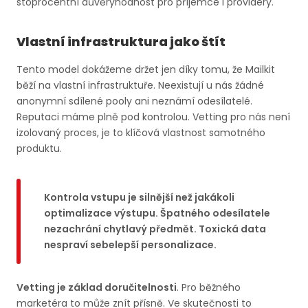
stoprocentní důvěryhodnost pro příjemce i providery.
Vlastní infrastruktura jako štít
Tento model dokážeme držet jen díky tomu, že Mailkit
běží na vlastní infrastruktuře. Neexistují u nás žádné
anonymní sdílené pooly ani neznámí odesílatelé.
Reputaci máme plně pod kontrolou. Vetting pro nás není
izolovaný proces, je to klíčová vlastnost samotného
produktu.
Kontrola vstupu je silnější než jakákoli
optimalizace výstupu. Špatného odesílatele
nezachrání chytlavý předmět. Toxická data
nespraví sebelepší personalizace.
Vetting je základ doručitelnosti
. Pro běžného
marketéra to může znít přísně. Ve skutečnosti to