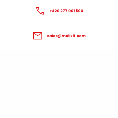
+420 277 001 800
sales@mailkit.com
Zpracování údajů poskytnutých v
tomto formuláři se řídí
Podmínkami pro
zpracování osobních údajů
.
Váš pracovní e-mail