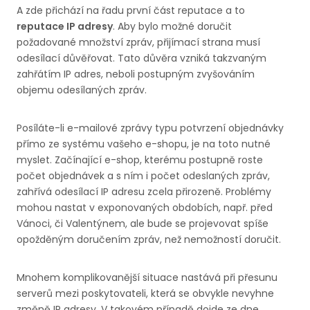
A zde přichází na řadu první část reputace a to
reputace IP adresy
. Aby bylo možné doručit
požadované množství zpráv, přijímací strana musí
odesílací důvěřovat. Tato důvěra vzniká takzvaným
zahřátím IP adres, neboli postupným zvyšováním
objemu odesílaných zpráv.
Posíláte-li e-mailové zprávy typu potvrzení objednávky
přímo ze systému vašeho e-shopu, je na toto nutné
myslet. Začínající e-shop, kterému postupně roste
počet objednávek a s ním i počet odeslaných zpráv,
zahřívá odesílací IP adresu zcela přirozeně. Problémy
mohou nastat v exponovaných obdobích, např. před
Vánoci, či Valentýnem, ale bude se projevovat spíše
opožděným doručením zpráv, než nemožností doručit.
Mnohem komplikovanější situace nastává při přesunu
serverů mezi poskytovateli, která se obvykle nevyhne
změně IP adresy. V takovém případě dojde ze dne