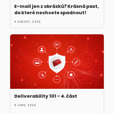
E-mail jen z obrázků? Krásná past,
do které nechcete spadnout!
4 AUGUST, 2026
Deliverability 101 – 4. část
9 JUNE, 2026