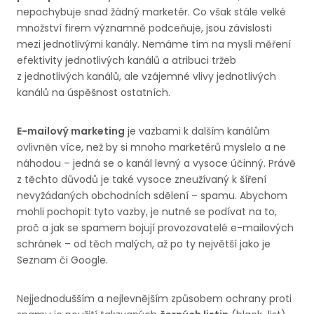
nepochybuje snad žádný marketér. Co však stále velké
množství firem významně podceňuje, jsou závislosti
mezi jednotlivými kanály. Nemáme tím na mysli měření
efektivity jednotlivých kanálů a atribuci tržeb
z jednotlivých kanálů, ale vzájemné vlivy jednotlivých
kanálů na úspěšnost ostatních.
E-mailový marketing
je vazbami k dalším kanálům
ovlivněn více, než by si mnoho marketérů myslelo a ne
náhodou – jedná se o kanál levný a vysoce účinný. Právě
z těchto důvodů je také vysoce zneužívaný k šíření
nevyžádaných obchodních sdělení – spamu. Abychom
mohli pochopit tyto vazby, je nutné se podívat na to,
proč a jak se spamem bojují provozovatelé e-mailových
schránek – od těch malých, až po ty největší jako je
Seznam či Google.
Nejjednodušším a nejlevnějším způsobem ochrany proti