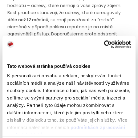
hodnotu – adresy, které nemají o vaše zprávy zájem.
Best practice stanovují, že adresy, které nereagovaly
déle než 12 měsíců
, se mají považovat za “mrtvé”,
nicméně v případě poklesu reputace je na místě
agresivnější přístup. Doporučujeme proto odstranit
příjemce, jež neměli interakci
déle než 6 měsíců
.
Samotným odstraněním tak docílíte nárůstu poměru
otevření. Zároveň ušetříte v případě účtování podle
velikosti seznamu příjemců, nebo za odesílané zprávy. Je
Tato webová stránka používá cookies
však nutné opravdu adresáty odstranit ze všech vašich
K personalizaci obsahu a reklam, poskytování funkcí
systémů, aby nedošlo k případnému opakovanému
importu těchto adres.
sociálních médií a analýze naší návštěvnosti využíváme
soubory cookie. Informace o tom, jak náš web používáte,
sdílíme se svými partnery pro sociální média, inzerci a
Mnoho marketérů v této situaci řeší dilema vycházející
analýzy. Partneři tyto údaje mohou zkombinovat s
z představy, že každá adresa je dobrá. Stejné dilema
dalšími informacemi, které jste jim poskytli nebo které
ostatně ovlivňuje i proces získávání adres, kdy existuje
získali v důsledku toho, že používáte jejich služby. Více
snaha získat adresy zákazníků za každou cenu –
informací naleznete v našich
podmínkách zpracování
formuláře, kde je e-mail povinný, nutnost odškrtnout
osobních údajů
.
souhlas se zasíláním obchodních sdělení, atp. Je však