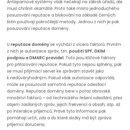
Antispamové systémy však nečekají na zákrok úřadů, ale
musí chránit okamžitě. Proto také místo jednoduchého
posuzování reputace a blokování na základě černých
listin používají pokročilejší metody. Jednou z nich je pak
posuzování reputace domény.
U
reputace domény
se vychází z vícero faktorů. Prvním
z nich je autorizace zpráv, tzn.
použití SPF, DKIM
podpisu a DMARC pravidel
. Toto jsou klíčové faktory
pro přiřazování reputace. Pokud tyto nejsou splněny, pak
se musí přijímací server ke zprávám stavět jako
k nedůvěryhodným. Pokud však autorizace odpovídá,
může se posuzovat samotná reputace odesílací
domény. Reputace domény bere v potaz obrovské
množství faktorů – od technického řešení odesílání, přes
objem zasílaných zpráv, jejich frekvenci a obsah, atp. až
po interakce příjemců. Právě tyto informace pak
pomáhají určit, zda a do které složky má být zpráva
příjemci doručena.