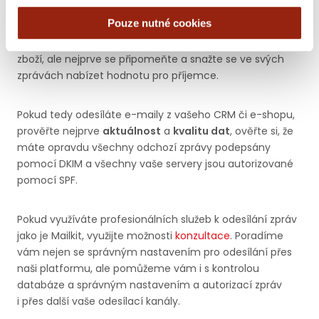
nejnovější. Postupně pak lze přidat i starší adresy
až do 1
Pouze nutné cookies
roku stáří
. Vždy je však nutné myslet na to, jak
komunikaci navážete. Určitě nezkoušejte začít nabídkou
zboží, ale nejprve se připomeňte a snažte se ve svých
zprávách nabízet hodnotu pro příjemce.
Pokud tedy odesíláte e-maily z vašeho CRM či e-shopu,
prověřte nejprve
aktuálnost
a
kvalitu dat
, ověřte si, že
máte opravdu všechny odchozí zprávy podepsány
pomocí DKIM a všechny vaše servery jsou autorizované
pomocí SPF.
Pokud využíváte profesionálních služeb k odesílání zpráv
jako je Mailkit, využijte možnosti
konzultace
. Poradíme
vám nejen se správným nastavením pro odesílání přes
naši platformu, ale pomůžeme vám i s kontrolou
databáze a správným nastavením a autorizací zpráv
i přes další vaše odesílací kanály.