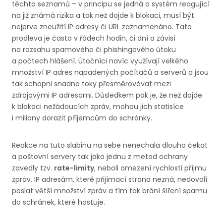
těchto seznamů – v principu se jedná o systém reagující
na již známá rizika a tak než dojde k blokaci, musí být
nejprve zneužití IP adresy či URL zaznamenáno. Tato
prodleva je často v řádech hodin, či dní a závisí
na rozsahu spamového či phishingového útoku
a počtech hlášení. Útočníci navíc využívají velkého
množství IP adres napadených počítačů a serverů a jsou
tak schopni snadno toky přesměrovávat mezi
zdrojovými IP adresami. Důsledkem pak je, že než dojde
k blokaci nežádoucích zpráv, mohou jich statisíce
i miliony dorazit příjemcům do schránky.
Reakce na tuto slabinu na sebe nenechala dlouho čekat
a poštovní servery tak jako jednu z metod ochrany
zavedly tzv.
rate-limity
, neboli omezení rychlosti příjmu
zpráv. IP adresám, které přijímací strana nezná, nedovolí
poslat větší množství zpráv a tím tak brání šíření spamu
do schránek, které hostuje.