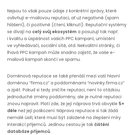
Nejsou to však pouze údaje z konkrétní zprávy, které
ovlivňují e-mailovou reputaci, ať už negativně (spam
hlášení), či pozitivně (čtení, kliknutí). Reputační systémy
se dívají na
celý svůj ekosystém
a posuzují tak např.
i kvalitu a úspěšnost vašich PPC kampaní, umístění
ve vyhledávači, sociální sítě, atd. Nekvalitní stránky, či
lhavá PPC kampaň může snadno zajistit, že vaše e-
mailová kampaň skončí ve spamu.
Doménová reputace se také přenáší mezi vaší hlavní
doménou “firma.cz” a poddoménami “novinky.firma.cz”
a zpět. Pokud si tedy zničíte reputaci, není to otázkou
jednoduché změny poddomény, ale je nutné reputaci
znovu napravit. Platí zde, že její náprava trvá obvykle
5×
déle
než její poškození. Náprava reputace si tak žádá
nemalé úsilí, které musí být založené na zlepšení míry
interakcí příjemců. Jedinou cestou je tak
čištění
databáze příjemců
.