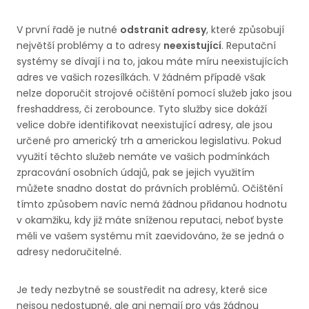
V první řadě je nutné
odstranit adresy
, které způsobují
největší problémy a to adresy
neexistující
. Reputační
systémy se dívají i na to, jakou máte míru neexistujících
adres ve vašich rozesílkách. V žádném případě však
nelze doporučit strojové očištění pomocí služeb jako jsou
freshaddress, či zerobounce. Tyto služby sice dokáží
velice dobře identifikovat neexistující adresy, ale jsou
určené pro americký trh a americkou legislativu. Pokud
využití těchto služeb nemáte ve vašich podmínkách
zpracování osobních údajů, pak se jejich využitím
můžete snadno dostat do právních problémů. Očištění
tímto způsobem navíc nemá žádnou přidanou hodnotu
v okamžiku, kdy již máte sníženou reputaci, neboť byste
měli ve vašem systému mít zaevidováno, že se jedná o
adresy nedoručitelné.
Je tedy nezbytné se soustředit na adresy, které sice
nejsou nedostupné, ale ani nemají pro vás žádnou