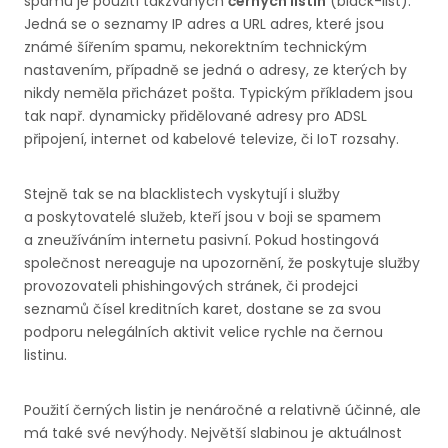
spamu je použití takzvaných
černých listin
(black-list).
Jedná se o seznamy IP adres a URL adres, které jsou
známé šířením spamu, nekorektním technickým
nastavením, případně se jedná o adresy, ze kterých by
nikdy neměla přicházet pošta. Typickým příkladem jsou
tak např. dynamicky přidělované adresy pro ADSL
připojení, internet od kabelové televize, či IoT rozsahy.
Stejně tak se na blacklistech vyskytují i služby
a poskytovatelé služeb, kteří jsou v boji se spamem
a zneužíváním internetu pasivní. Pokud hostingová
společnost nereaguje na upozornění, že poskytuje služby
provozovateli phishingových stránek, či prodejci
seznamů čísel kreditních karet, dostane se za svou
podporu nelegálních aktivit velice rychle na černou
listinu.
Použití černých listin je nenáročné a relativně účinné, ale
má také své nevýhody. Největší slabinou je aktuálnost