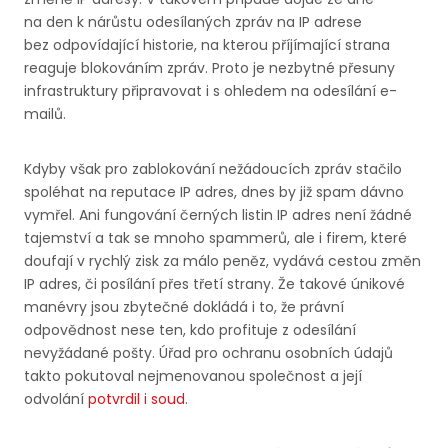
na den k nárůstu odesílaných zpráv na IP adrese
bez odpovídající historie, na kterou příjímající strana
reaguje blokováním zpráv. Proto je nezbytné přesuny
infrastruktury připravovat i s ohledem na odesílání e-
mailů.
Kdyby však pro zablokování nežádoucích zpráv stačilo
spoléhat na reputace IP adres, dnes by již spam dávno
vymřel. Ani fungování černých listin IP adres není žádné
tajemství a tak se mnoho spammerů, ale i firem, které
doufají v rychlý zisk za málo peněz, vydává cestou změn
IP adres, či posílání přes třetí strany. Že takové únikové
manévry jsou zbytečné dokládá i to, že právní
odpovědnost nese ten, kdo profituje z odesílání
nevyžádané pošty. Úřad pro ochranu osobních údajů
takto pokutoval nejmenovanou společnost a její
odvolání
potvrdil i soud
.