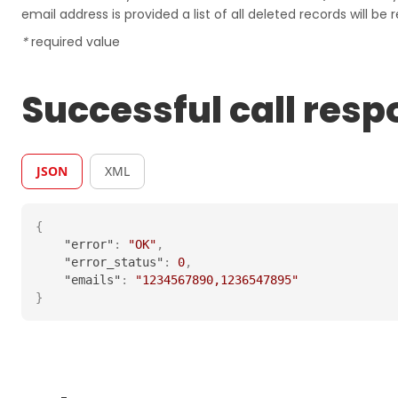
email address is provided a list of all deleted records will be 
*
required value
Successful call resp
JSON
XML
{
"error"
:
"OK"
,
"error_status"
:
0
,
"emails"
:
"1234567890,1236547895"
}