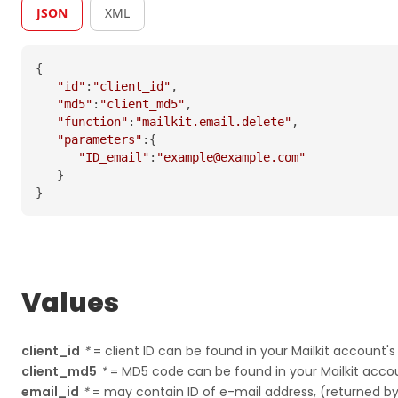
JSON
XML
{  

"id"
:
"client_id"
,

"md5"
:
"client_md5"
,

"function"
:
"mailkit.email.delete"
,

"parameters"
:{  

"ID_email"
:
"example@example.com"
   }

Values
client_id
*
= client ID can be found in your Mailkit account
client_md5
*
= MD5 code can be found in your Mailkit acc
email_id
*
= may contain ID of e-mail address, (returned b