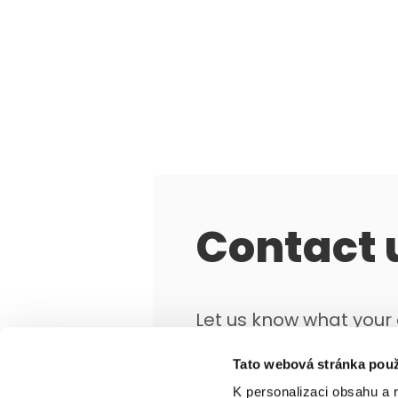
Contact 
Let us know what you
objectives are and we'
Tato webová stránka použ
that works for you.
K personalizaci obsahu a 