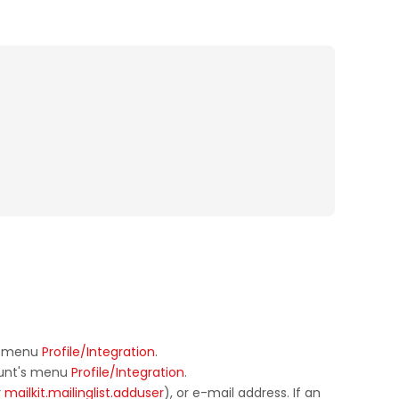
's menu
Profile/Integration
.
ount's menu
Profile/Integration
.​​​​​​​
y
mailkit.mailinglist.adduser
), or e-mail address. If an