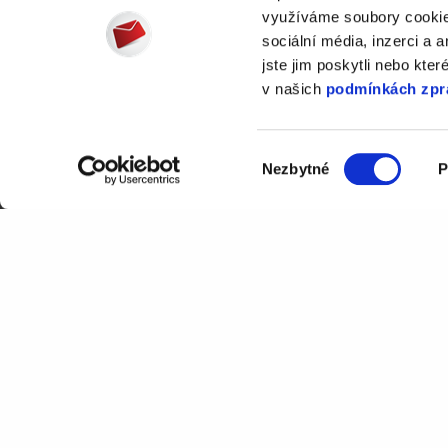
využíváme soubory cookie.
sociální média, inzerci a 
jste jim poskytli nebo kter
v našich
podmínkách zpr
+420 277 001 800
Výběr
Nezbytné
P
souhlasu
Processing of information provid
governed by our
Privacy Policy
.