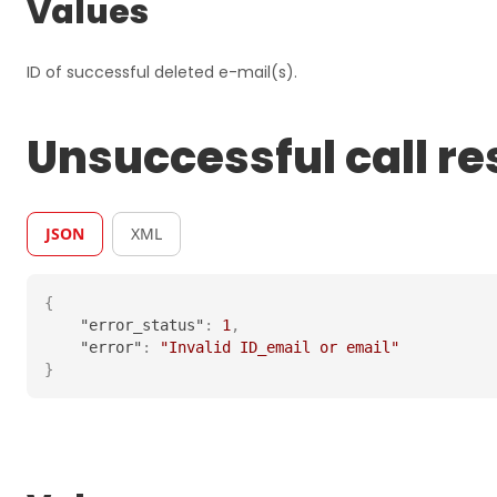
Values
ID of successful deleted e-mail(s).
Unsuccessful call r
JSON
XML
{
"error_status"
:
1
,
"error"
:
"Invalid ID_email or email"
}