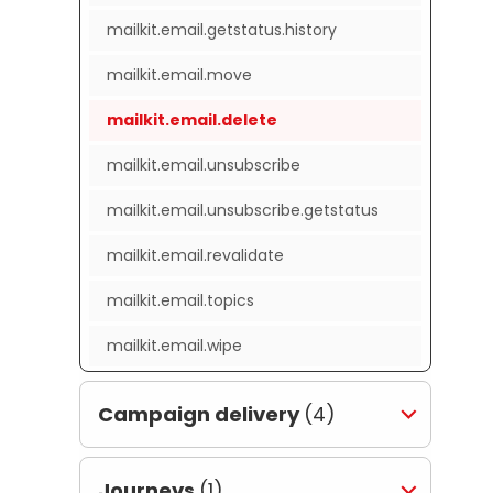
mailkit.email.getstatus.history
mailkit.email.move
mailkit.email.delete
mailkit.email.unsubscribe
mailkit.email.unsubscribe.getstatus
mailkit.email.revalidate
mailkit.email.topics
mailkit.email.wipe
Campaign delivery
(4)
Journeys
(1)