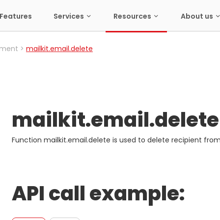
Features
Services
Resources
About us
ement
mailkit.email.delete
mailkit.email.delete
Function mailkit.email.delete is used to delete recipient from 
API call example: