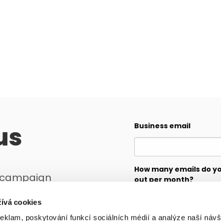
us
Business email
How many emails do y
r campaign
out per month?
ll create a plan
ívá cookies
reklam, poskytování funkcí sociálních médií a analýze naší návš