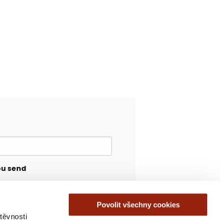
ou send
Povolit všechny cookies
těvnosti