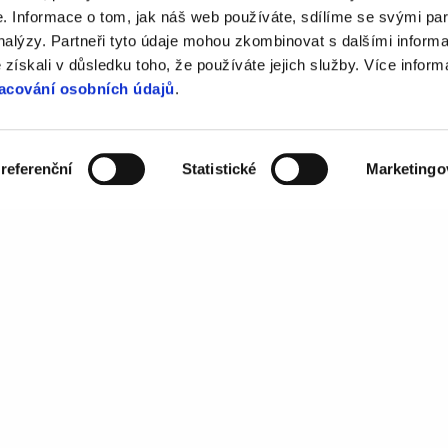
Message
 Informace o tom, jak náš web používáte, sdílíme se svými par
analýzy. Partneři tyto údaje mohou zkombinovat s dalšími inform
é získali v důsledku toho, že používáte jejich služby. Více infor
acování osobních údajů
.
sales@mailkit.com
referenční
Statistické
Marketingo
ed using this form is