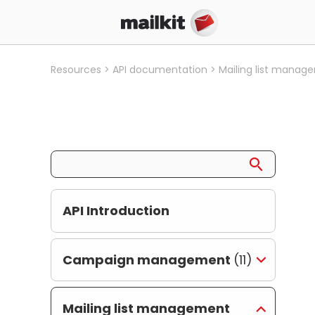
Resources
API documentation
Mailing list manag
API Introduction
Campaign management
(11)
Mailing list management