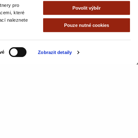
tnery pro
Povolit výběr
acemi, které
mací naleznete
Pouze nutné cookies
vé
Zobrazit detaily
Send