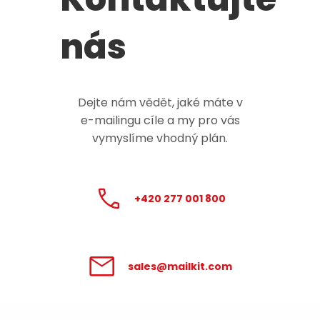
nás
Dejte nám vědět, jaké máte v
e-mailingu
cíle a my pro vás
vymyslíme vhodný plán.
+420 277 001 800
sales@mailkit.com