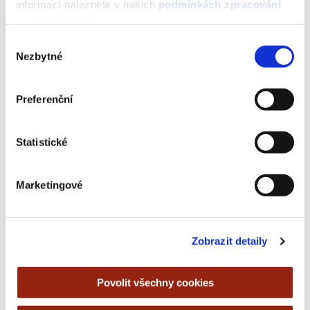
informací naleznete v našich
podmínkách zpracování
osobních údajů
.
Výběr
Nezbytné
souhlasu
Preferenční
Statistické
Marketingové
Zobrazit detaily
Povolit všechny cookies