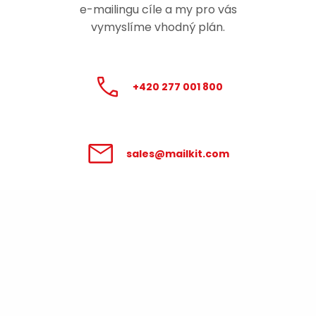
e-mailingu
cíle a my pro vás
vymyslíme vhodný plán.
+420 277 001 800
sales@mailkit.com
Zpracování údajů poskytnutých v
tomto formuláři se řídí
Podmínkami pro
zpracování osobních údajů
.