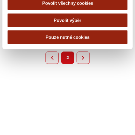
AI vám na platformě Mailkit
Povolit všechny cookies
usnadní práci s textovými bloky
02 JUL 2023
Povolit výběr
Pouze nutné cookies
2