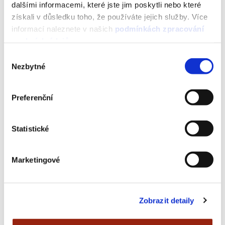
dalšími informacemi, které jste jim poskytli nebo které
Nová funkce v Emailu od
získali v důsledku toho, že používáte jejich služby. Více
Seznamu: Přehled objednávek
informací naleznete v našich
podmínkách zpracování
usnadní zákazníkům orientaci v
osobních údajů
.
nákupech. Zviditelněte i váš
Výběr
obchod!
Nezbytné
souhlasu
13 FEB 2025
Preferenční
Statistické
Marketingové
Zobrazit detaily