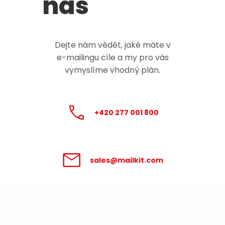
nás
Dejte nám vědět, jaké máte v
e-mailingu
cíle a my pro vás
vymyslíme vhodný plán.
+420 277 001 800
sales@mailkit.com
Zpracování údajů poskytnutých v
tomto formuláři se řídí
Podmínkami pro