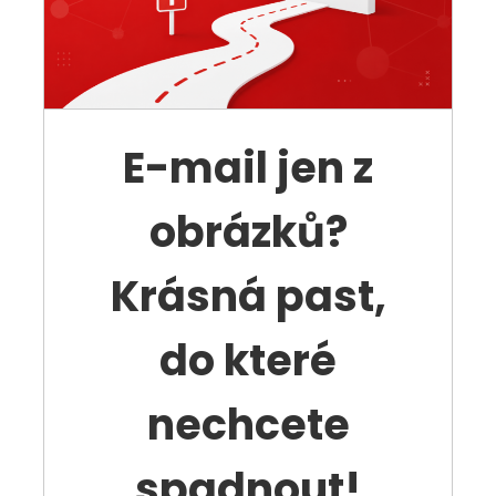
E-mail jen z
obrázků?
Krásná past,
do které
nechcete
spadnout!