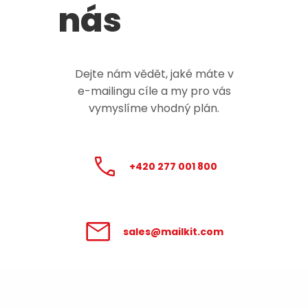
nás
Dejte nám vědět, jaké máte v
e-mailingu
cíle a my pro vás
vymyslíme vhodný plán.
+420 277 001 800
sales@mailkit.com
Zpracování údajů poskytnutých v