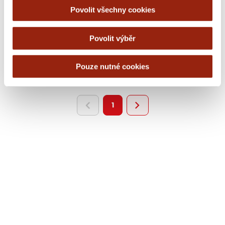
Deliverability 101 – 1. část
Povolit všechny cookies
26 FEB 2026
Povolit výběr
Pouze nutné cookies
1