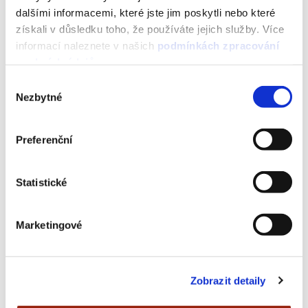
dalšími informacemi, které jste jim poskytli nebo které
získali v důsledku toho, že používáte jejich služby. Více
informací naleznete v našich
podmínkách zpracování
osobních údajů
.
Záleží na tom, na jaké adrese
Výběr
bydlíte
Nezbytné
souhlasu
23 MAR 2026
Preferenční
Statistické
Marketingové
Zobrazit detaily