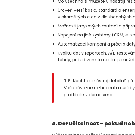
Co všechno si můžete v nástroji řeš
Úroveň verzí basic, standard a ente
v okamžitých a co v dlouhodobých 
Možnosti jazykových mutací a přípr
Napojení na jiné systémy (CRM, e-sho
Automatizaci kampaní a práci s daty
Kvalitu dat v reportech, A/B testová
tehdy, pokud vám to nástroj umožní
TIP:
Nechte si nástroj detailně př
Vaše závazné rozhodnutí musí být
proklikáte v demo verzi.
4. Doručitelnost – pokud ne