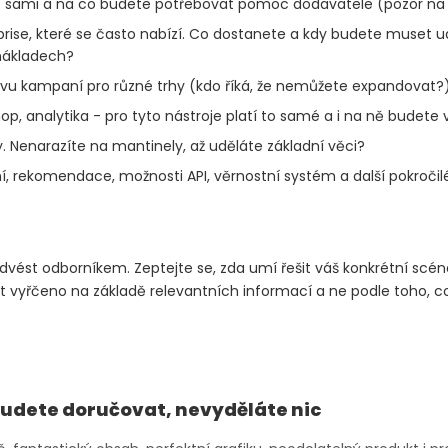
it sami a na co budete potřebovat pomoc dodavatele (pozor na d
rprise, které se často nabízí. Co dostanete a kdy budete muse
nákladech?
avu kampaní pro různé trhy (kdo říká, že nemůžete expandovat?)
p, analytika - pro tyto nástroje platí to samé a i na ně budete 
. Nenarazíte na mantinely, až uděláte základní věci?
ní, rekomendace, možnosti API, věrnostní systém a další pokročil
.
edvést odborníkem. Zeptejte se, zda umí řešit váš konkrétní scé
 vyřčeno na základě relevantních informací a ne podle toho, c
budete doručovat, nevyděláte nic