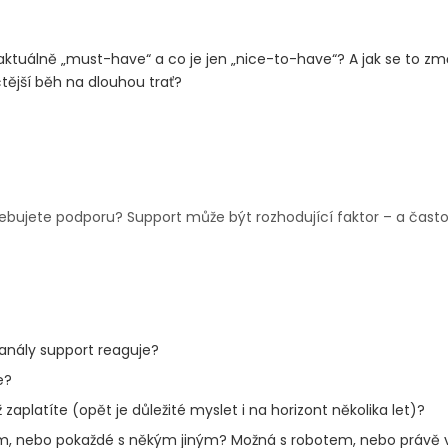
aktuálně „must-have“ a co je jen „nice-to-have“? A jak se to zm
čtější běh na dlouhou trať?
ebujete podporu? Support může být rozhodující faktor – a často p
kanály support reaguje?
e?
aplatíte (opět je důležité myslet i na horizont několika let)?
em, nebo pokaždé s někým jiným? Možná s robotem, nebo práv