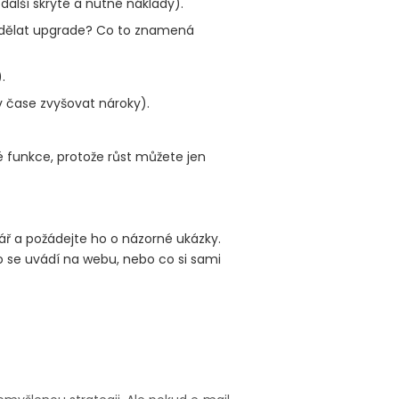
alší skryté a nutné náklady).
t udělat upgrade? Co to znamená
.
v čase zvyšovat nároky).
é funkce, protože růst můžete jen
nář a požádejte ho o názorné ukázky.
o se uvádí na webu, nebo co si sami