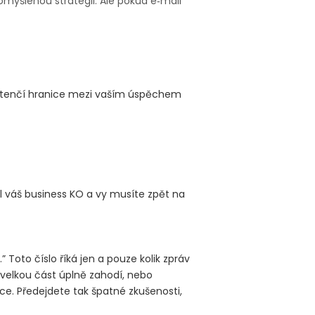
romyšlenou strategii. Ale pokud e‑mail
nejtenčí hranice mezi vaším úspěchem
al váš business KO a vy musíte zpět na
Toto číslo říká jen a pouze kolik zpráv
ak velkou část úplně zahodí, nebo
nce. Předejdete tak špatné zkušenosti,