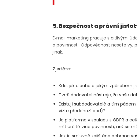
5. Bezpečnost a právní jistot
E‑mail marketing pracuje s citlivými úda
a povinnosti. Odpovědnost nesete vy, p
jinak.
Zjistěte:
Kde, jak dlouho a jakým způsobem j
Tvrdí dodavatel nástroje, že vaše d
Existují subdodavatelé a tím pádem 
vizte předchozí bod)?
Je platforma v souladu s GDPR a celk
mít určitě více povinností, než se m
Jak je smluvně zajištěna ochrana vaš