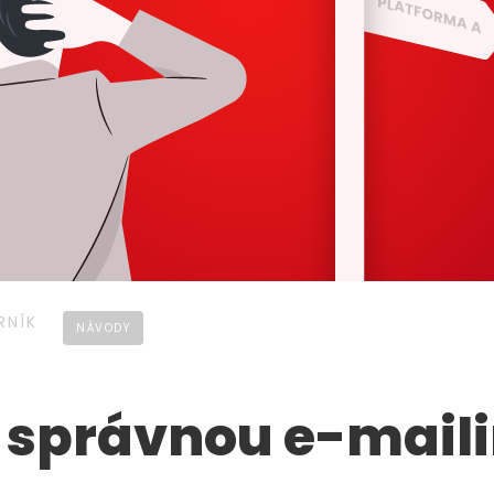
RNÍK
NÁVODY
 správnou e-mail