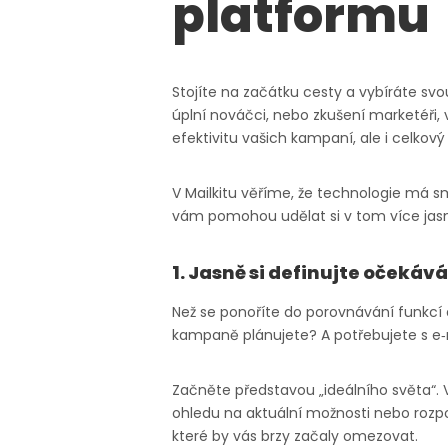
platformu
Stojíte na začátku cesty a vybíráte svo
úplní nováčci, nebo zkušení marketéři, v
efektivitu vašich kampaní, ale i celkov
V Mailkitu věříme, že technologie má sm
vám pomohou udělat si v tom více jasn
1. Jasně si definujte očekáv
Než se ponoříte do porovnávání funkcí a
kampaně plánujete? A potřebujete s e
Začněte představou „ideálního světa“. V
ohledu na aktuální možnosti nebo rozp
které by vás brzy začaly omezovat.