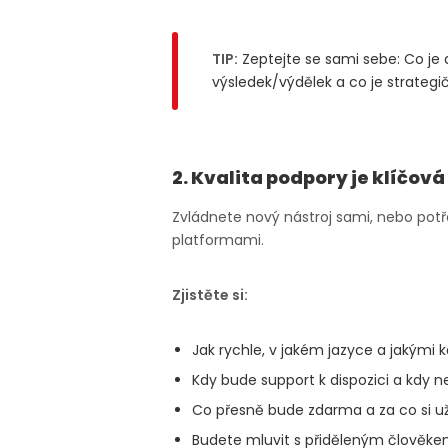
TIP:
Zeptejte se sami sebe: Co je 
výsledek/výdělek a co je strategi
2. Kvalita podpory je klíčová
Zvládnete nový nástroj sami, nebo potř
platformami.
Zjistěte si:
Jak rychle, v jakém jazyce a jakými 
Kdy bude support k dispozici a kdy n
Co přesně bude zdarma a za co si už z
Budete mluvit s přiděleným člověk