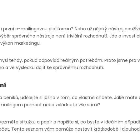
u první e-mailingovou platformu? Nebo už nějaký nástroj používá
ýběr správného nástroje není triviální rozhodnutí. Jde o investic
ý výkon marketingu.
ysl tehdy, pokud odpovídá reálným potřebám. Proto jsme pro vás p
o a ve výsledku dojít ke správnému rozhodnutí.
ání
 ceníků, udělejte si jasno v tom, co vlastně chcete. Jaké máte c
‑mailingem pomoct nebo zvládnete vše sami?
ezměte si tužku a papír a napište si, co byste v ideálním případ
očet. Tento seznam vám pomůže nastavit krátkodobé i dlouhodo