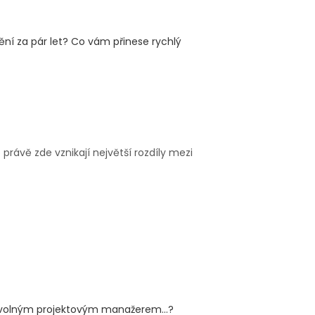
ění za pár let? Co vám přinese rychlý
rávě zde vznikají největší rozdíly mezi
ě volným projektovým manažerem…?