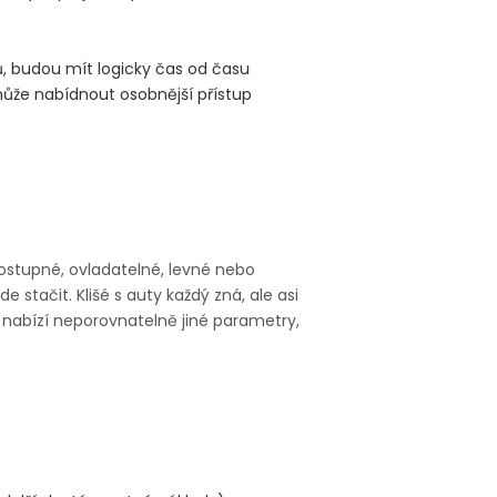
lů, budou mít logicky čas od času
může nabídnout osobnější přístup
dostupné, ovladatelné, levné nebo
 stačit. Klišé s auty každý zná, ale asi
dé nabízí neporovnatelně jiné parametry,