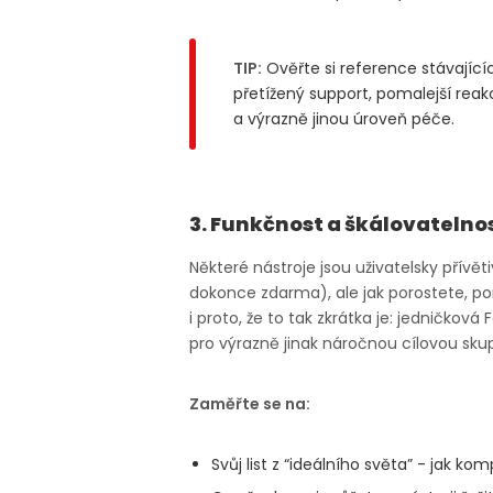
TIP:
Ověřte si reference stávajícíc
přetížený support, pomalejší rea
a výrazně jinou úroveň péče.
3. Funkčnost a škálovatelno
Některé nástroje jsou uživatelsky přívě
dokonce zdarma), ale jak porostete, poro
i proto, že to tak zkrátka je: jedničkov
pro výrazně jinak náročnou cílovou skup
Zaměřte se na:
Svůj list z “ideálního světa” - jak ko