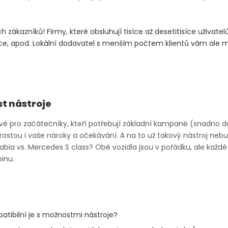
h zákazníků! Firmy, které obsluhují tisíce až desetitisíce uživate
kce, apod. Lokální dodavatel s menším počtem klientů vám ale 
st nástroje
tivé pro začátečníky, kteří potřebují základní kampaně (snadno 
stou i vaše nároky a očekávání. A na to už takový nástroj nebude
á Fabia vs. Mercedes S class? Obě vozidla jsou v pořádku, ale kaž
inu.
mpatibilní je s možnostmi nástroje?