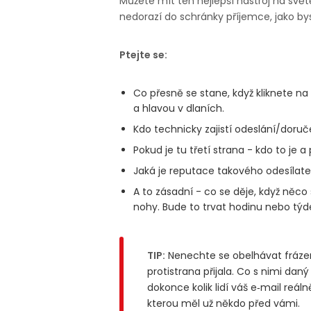
Můžete mít ten nejlepší nástroj na svět
nedorazí do schránky příjemce, jako by
Ptejte se:
Co přesně se stane, když kliknete n
a hlavou v dlaních.
Kdo technicky zajistí odeslání/doruč
Pokud je tu třetí strana - kdo to je a
Jaká je reputace takového odesílate
A to zásadní - co se děje, když něco
nohy. Bude to trvat hodinu nebo týd
TIP:
Nenechte se obelhávat frázemi
protistrana přijala. Co s nimi daný
dokonce kolik lidí váš e‑mail reál
kterou měl už někdo před vámi.