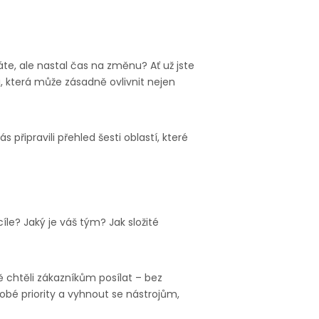
te, ale nastal čas na změnu? Ať už jste
i, která může zásadně ovlivnit nejen
řipravili přehled šesti oblastí, které
íle? Jaký je váš tým? Jak složité
ě chtěli zákazníkům posílat – bez
bé priority a vyhnout se nástrojům,