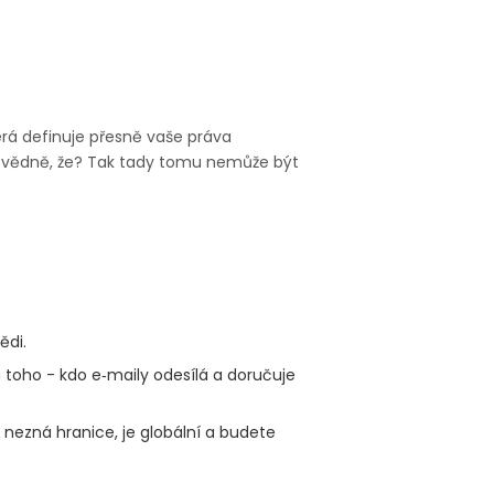
terá definuje přesně vaše práva
dpovědně, že? Tak tady tomu nemůže být
ědi.
 toho - kdo e‑maily odesílá a doručuje
 nezná hranice, je globální a budete