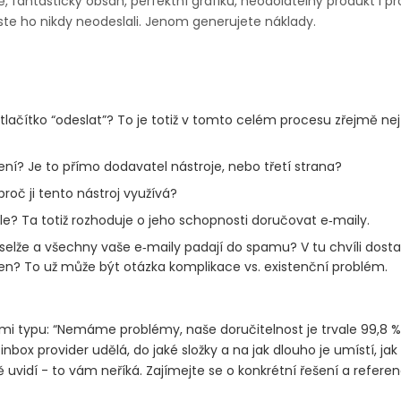
ě, fantastický obsah, perfektní grafiku, neodolatelný produkt i p
ste ho nikdy neodeslali. Jenom generujete náklady.
a tlačítko “odeslat”? To je totiž v tomto celém procesu zřejmě 
ení? Je to přímo dodavatel nástroje, nebo třetí strana?
 proč ji tento nástroj využívá?
le? Ta totiž rozhoduje o jeho schopnosti doručovat e‑maily.
 selže a všechny vaše e‑maily padají do spamu? V tu chvíli dost
en? To už může být otázka komplikace vs. existenční problém.
 typu: “Nemáme problémy, naše doručitelnost je trvale 99,8 %.” 
 inbox provider udělá, do jaké složky a na jak dlouho je umístí, j
ně uvidí - to vám neříká. Zajímejte se o konkrétní řešení a refere