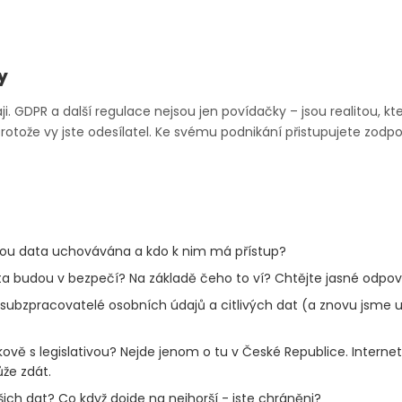
y
ji. GDPR a další regulace nejsou jen povídačky – jsou realitou, k
rotože vy jste odesílatel. Ke svému podnikání přistupujete zo
sou data uchovávána a kdo k nim má přístup?
ata budou v bezpečí? Na základě čeho to ví? Chtějte jasné odpov
subzpracovatelé osobních údajů a citlivých dat (a znovu jsme u
ově s legislativou? Nejde jenom o tu v České Republice. Internet
ůže zdát.
ich dat? Co když dojde na nejhorší - jste chráněni?