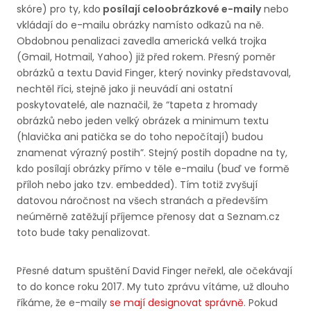
skóre) pro ty, kdo
posílají celoobrázkové e-maily
nebo
vkládají do e-mailu obrázky namísto odkazů na ně.
Obdobnou penalizaci zavedla americká velká trojka
(Gmail, Hotmail, Yahoo) již před rokem. Přesný poměr
obrázků a textu David Finger, který novinky představoval,
nechtěl říci, stejně jako ji neuvádí ani ostatní
poskytovatelé, ale naznačil, že “tapeta z hromady
obrázků nebo jeden velký obrázek a minimum textu
(hlavička ani patička se do toho nepočítají) budou
znamenat výrazný postih”. Stejný postih dopadne na ty,
kdo posílají obrázky přímo v těle e-mailu (buď ve formě
příloh nebo jako tzv. embedded). Tím totiž zvyšují
datovou náročnost na všech stranách a především
neúměrně zatěžují příjemce přenosy dat a Seznam.cz
toto bude taky penalizovat.
Přesné datum spuštění David Finger neřekl, ale očekávají
to do konce roku 2017. My tuto zprávu vítáme, už dlouho
říkáme, že e-maily
se mají designovat správně
. Pokud