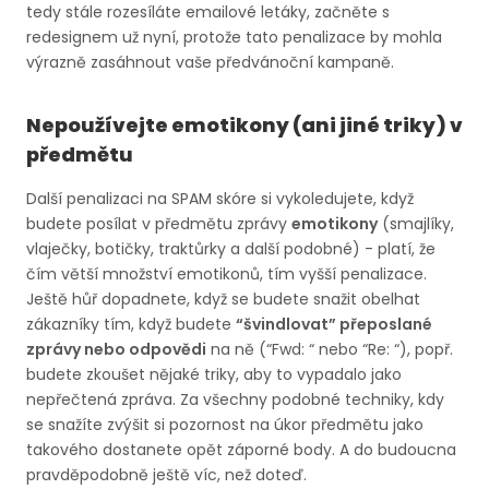
tedy stále rozesíláte emailové letáky, začněte s
redesignem už nyní, protože tato penalizace by mohla
výrazně zasáhnout vaše předvánoční kampaně.
Nepoužívejte emotikony (ani jiné triky) v
předmětu
Další penalizaci na SPAM skóre si vykoledujete, když
budete posílat v předmětu zprávy
emotikony
(smajlíky,
vlaječky, botičky, traktůrky a další podobné) - platí, že
čím větší množství emotikonů, tím vyšší penalizace.
Ještě hůř dopadnete, když se budete snažit obelhat
zákazníky tím, když budete
“švindlovat” přeposlané
zprávy nebo odpovědi
na ně (“Fwd: “ nebo “Re: “), popř.
budete zkoušet nějaké triky, aby to vypadalo jako
nepřečtená zpráva. Za všechny podobné techniky, kdy
se snažíte zvýšit si pozornost na úkor předmětu jako
takového dostanete opět záporné body. A do budoucna
pravděpodobně ještě víc, než doteď.