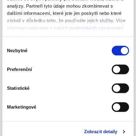
analýzy. Partneři tyto údaje mohou zkombinovat s
dalšími informacemi, které jste jim poskytli nebo které
získali v důsledku toho, že používáte jejich služby. Více
informací naleznete v našich
podmínkách zpracování
osobních údajů
.
Výběr
Nezbytné
souhlasu
Preferenční
Jak využít data z Mailkitu naplno
Statistické
i mimo e‑mailing
4 FEBRUARY, 2026
Marketingové
Zobrazit detaily