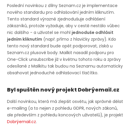
Poslední novinkou z dílny Seznam.cz je implementace
nového standardu pro odhlašování jedním kliknutím.
Tento standard výrazně zjednodušuje odhlášení
zákazníků, protože vyžaduje, aby v cestě nestálo vůbec
nic dalšího - a uživatel se mohl
jednoduše odhlásit
jedním kliknutím
(např. přímo z hlavičky zprávy). Kdo
tento nový standard bude opět podporovat, získá u
Seznam.cz plusové body. Mailkit nasadil podporu pro
One-Click unsubscribe již v květnu tohoto roku a zprávy
odesílané z Mailkitu tak budou na Seznamu automaticky
obsahovat jednoduché odhlašovací tlačítko.
Byl spuštěn nový projekt Dobrýemail.cz
Další novinkou, která má zlepšit osvětu, jak správně dělat
e-mailing (a to nejen z pohledu GDPR, nových zákonů,
ale především z pohledu koncových uživatelů), je projekt
Dobrýemail.cz
.