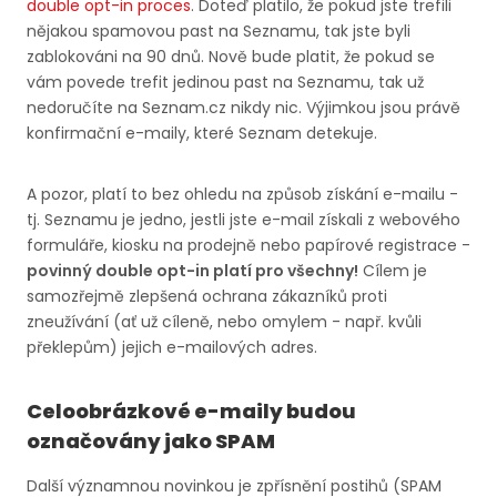
double opt-in proces
. Doteď platilo, že pokud jste trefili
nějakou spamovou past na Seznamu, tak jste byli
zablokováni na 90 dnů. Nově bude platit, že pokud se
vám povede trefit jedinou past na Seznamu, tak už
nedoručíte na Seznam.cz nikdy nic. Výjimkou jsou právě
konfirmační e-maily, které Seznam detekuje.
A pozor, platí to bez ohledu na způsob získání e-mailu -
tj. Seznamu je jedno, jestli jste e-mail získali z webového
formuláře, kiosku na prodejně nebo papírové registrace -
povinný double opt-in platí pro všechny!
Cílem je
samozřejmě zlepšená ochrana zákazníků proti
zneužívání (ať už cíleně, nebo omylem - např. kvůli
překlepům) jejich e-mailových adres.
Celoobrázkové e-maily budou
označovány jako SPAM
Další významnou novinkou je zpřísnění postihů (SPAM