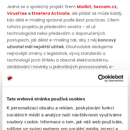
Jedná se o společný projekt firem
Mailkit
,
Seznam.cz
,
VirusFree
a
Etnetera Activate
, ale přidat se může každý,
kdo dělá e-mailing správně podle Best practices. Cílem
tohoto projektu je především osvěta - ať už
technologická nebo především o doporučených
postupech, jak dělat e-mailing tak, aby z něj
koncový
uživatel měl největší užitek
. Dlouhodobě sledujeme
nejnovější změny v legislativě, vývoj standardů a
technologií proti SPAMu a obecně elektronickému
obtěžování i novinky u jednotlivých provozovatelů e-
mailových schránek. Všem proto doporučujeme tento
projekt sledovat.
Tato webová stránka používá cookies
K personalizaci obsahu a reklam, poskytování funkcí
sociálních médií a analýze naší návštěvnosti využíváme
soubory cookie. Informace o tom, jak náš web používáte,
sdílíme se svými partnery pro sociální média, inzerci a