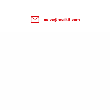
sales@mailkit.com
Zpracování údajů poskytnutých v
tomto formuláři se řídí
Podmínkami pro
zpracování osobních údajů
.
Váš pracovní e-mail
Kolik e-mailů měsíčně
rozesíláte?