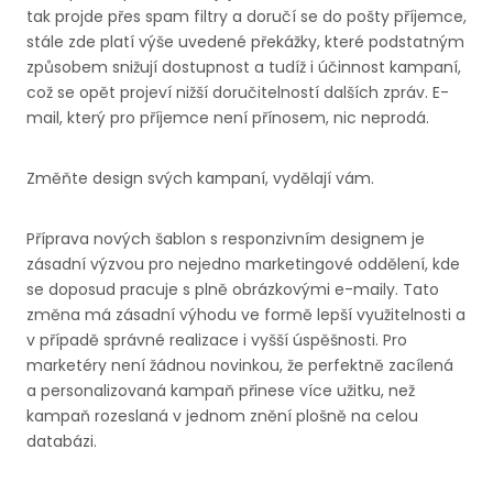
tak projde přes spam filtry a doručí se do pošty příjemce,
stále zde platí výše uvedené překážky, které podstatným
způsobem snižují dostupnost a tudíž i účinnost kampaní,
což se opět projeví nižší doručitelností dalších zpráv. E-
mail, který pro příjemce není přínosem, nic neprodá.
Změňte design svých kampaní, vydělají vám.
Příprava nových šablon s responzivním designem je
zásadní výzvou pro nejedno marketingové oddělení, kde
se doposud pracuje s plně obrázkovými e-maily. Tato
změna má zásadní výhodu ve formě lepší využitelnosti a
v případě správné realizace i vyšší úspěšnosti.
Pro
marketéry není žádnou novinkou, že perfektně zacílená
a personalizovaná kampaň přinese více užitku, než
kampaň rozeslaná v jednom znění plošně na celou
databázi.