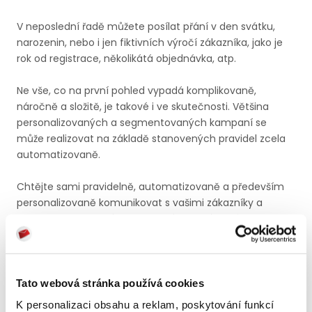
V neposlední řadě můžete posílat přání v den svátku,
narozenin, nebo i jen fiktivních výročí zákazníka, jako je
rok od registrace, několikátá objednávka, atp.
Ne vše, co na první pohled vypadá komplikovaně,
náročně a složitě, je takové i ve skutečnosti. Většina
personalizovaných a segmentovaných kampaní se
může realizovat na základě stanovených pravidel zcela
automatizovaně.
Chtějte sami pravidelně, automatizovaně a především
personalizovaně komunikovat s vašimi zákazníky a
zvyšte efektivitu svých kampaní, vyplatí se vám to!
Pokud si nevíte sami rady, obraťte se na nás a společně
to zrealizujeme.
Tato webová stránka používá cookies
K personalizaci obsahu a reklam, poskytování funkcí