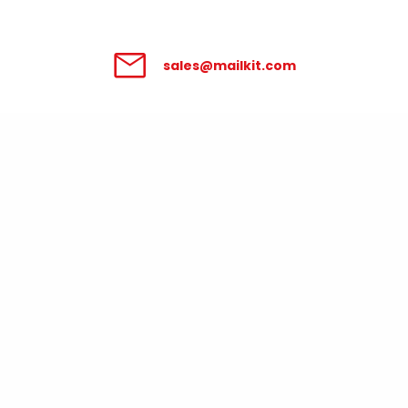
sales@mailkit.com
Zpracování údajů poskytnutých v
tomto formuláři se řídí
Podmínkami pro
zpracování osobních údajů
.
Váš pracovní e-mail
Kolik e-mailů měsíčně
rozesíláte?