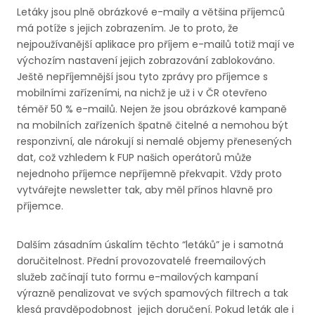
Letáky jsou plně obrázkové e-maily a většina příjemců
má potíže s jejich zobrazením. Je to proto, že
nejpoužívanější aplikace pro příjem e-mailů totiž mají ve
výchozím nastavení jejich zobrazování zablokováno.
Ještě nepříjemnější jsou tyto zprávy pro příjemce s
mobilními zařízeními, na nichž je už i v ČR otevřeno
téměř 50 % e-mailů. Nejen že jsou obrázkové kampaně
na mobilních zařízeních špatně čitelné a nemohou být
responzivní, ale nárokují si nemalé objemy přenesených
dat, což vzhledem k FUP našich operátorů může
nejednoho příjemce nepříjemně překvapit. Vždy proto
vytvářejte newsletter tak, aby měl přínos hlavně pro
příjemce.
Dalším zásadním úskalím těchto “letáků” je i samotná
doručitelnost. Přední provozovatelé freemailových
služeb začínají tuto formu e-mailových kampaní
výrazně penalizovat ve svých spamových filtrech a tak
klesá pravděpodobnost jejich doručení. Pokud leták ale i