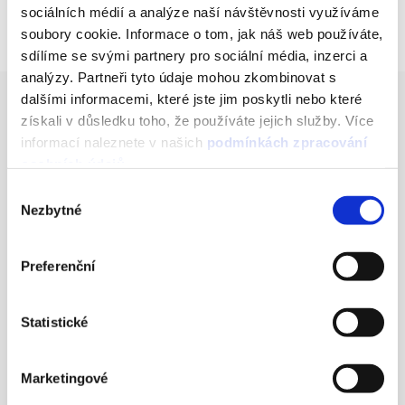
sociálních médií a analýze naší návštěvnosti využíváme
soubory cookie. Informace o tom, jak náš web používáte,
sdílíme se svými partnery pro sociální média, inzerci a
analýzy. Partneři tyto údaje mohou zkombinovat s
dalšími informacemi, které jste jim poskytli nebo které
získali v důsledku toho, že používáte jejich služby. Více
informací naleznete v našich
podmínkách zpracování
osobních údajů
.
Výběr
Nezbytné
souhlasu
Preferenční
Statistické
Segmentace a personalizace –
cesta ke zvyšování
Marketingové
angažovanosti příjemců