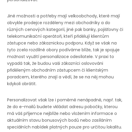
Jiné možnosti a potřeby mají velkoobchody, které mají
obvykle prodejce rozděleny mezi obchodníky a do
různých cenových kategorií, jiné pak banky, pojišťovny či
telekomunikační operátoři, kteří přidělují klientům
zástupce nebo zákaznickou podporu. Když se však na
tyto zcela rozdílné obory podíváme blíže, tak je spojuje
možnost využití personalizace odesílatele. V praxi to
vypadá tak, že budou vaši zákazníci oslovováni
přiděleným obchodním zástupcem či klientským
poradcem, kterého znají a vědí, že se na něj mohou
kdykoli obrátit.
Personalizovat však lze i poměrně nenápadně, např. tak,
že do e-mailů budete vkládat adresu pobočky, kterou
má váš příjemce nejblíže nebo vložením informace o
aktuálním stavu bonusových bodů nebo zasíláním
speciálních nabídek platných pouze pro určitou lokalitu.