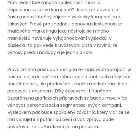
Proč tedy stále mnoho společností necílí a
nepersonalizuje své kampaně? Jedním z důvodů je
často nedostatečný zájem o výsledky kampaní jako
takových. Právě pro snadnou cenovou dostupnost e-
mailového marketingu jako nástroje se mnoho
marketérů nevěnuje vyhodnocování výsledků. V
důsledku to pak vede k uvažování čistě v rovině, že
výnosy předčí náklady a je jedno o kolik.
Právě změna přístupu k designu e-mailových kampaní je
cestou nejen k lepšímu zobrazení na mobilech a zvýšení
doručitelnosti, ale především umožní marketérům lépe
pracovat s obsahem. Díky časovým i finančním
úsporám na grafických přípravách se budou moci více
věnovat personalizaci a segmentaci svých kampaní.
Výsledkem pak bude spokojený zákazník, který vidí,
že se
mu věnujete s patřičnou péčí a vaši zprávu bude
považovat za službu, která je mu přínosná.