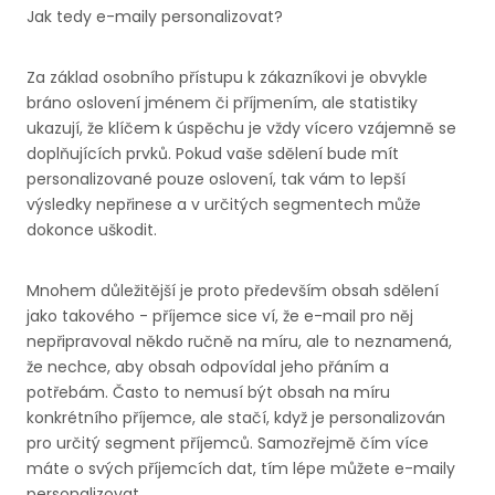
Jak tedy e-maily personalizovat?
Za základ osobního přístupu k zákazníkovi je obvykle
bráno oslovení jménem či příjmením, ale statistiky
ukazují, že klíčem k úspěchu je vždy vícero vzájemně se
doplňujících prvků. Pokud vaše sdělení bude mít
personalizované pouze oslovení, tak vám to lepší
výsledky nepřinese a v určitých segmentech může
dokonce uškodit.
Mnohem důležitější je proto především obsah sdělení
jako takového - příjemce sice ví, že e-mail pro něj
nepřipravoval někdo ručně na míru, ale to neznamená,
že nechce, aby obsah odpovídal jeho přáním a
potřebám. Často to nemusí být obsah na míru
konkrétního příjemce, ale stačí, když je personalizován
pro určitý segment příjemců. Samozřejmě čím více
máte o svých příjemcích dat, tím lépe můžete e-maily
personalizovat.