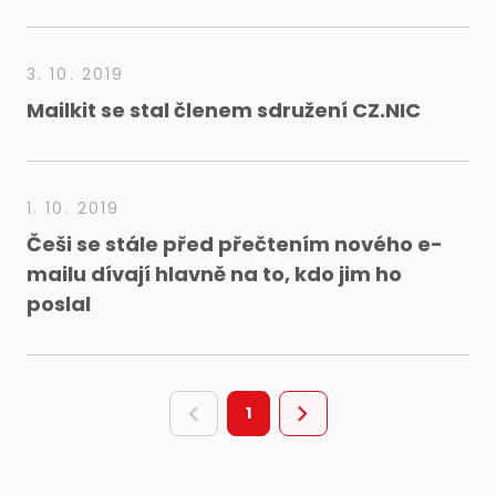
3. 10. 2019
Mailkit se stal členem sdružení CZ.NIC
1. 10. 2019
Češi se stále před přečtením nového e-
mailu dívají hlavně na to, kdo jim ho
poslal
1