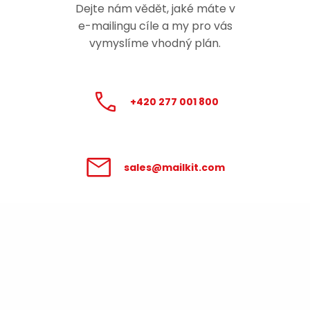
Dejte nám vědět, jaké máte v
e-mailingu
cíle a my pro vás
vymyslíme vhodný plán.
+420 277 001 800
sales@mailkit.com
Zpracování údajů poskytnutých v
tomto formuláři se řídí
Podmínkami pro
zpracování osobních údajů
.