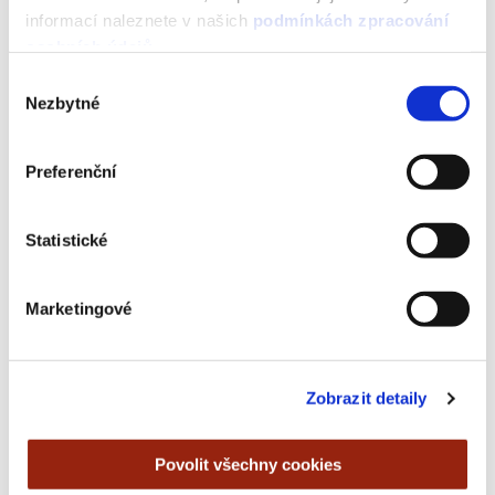
informací naleznete v našich
podmínkách zpracování
osobních údajů
.
Verze pro tisk
Výběr
Nezbytné
souhlasu
Preferenční
Tmavé pozadí
Statistické
Marketingové
Zobrazit detaily
Povolit všechny cookies