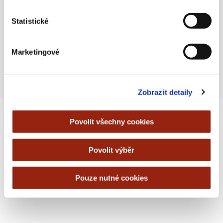
akce? Nezoufejte, váš e-mailing
může být v pořádku, na vině jsou
Statistické
boti
4 JANUARY, 2024
Marketingové
Zobrazit detaily
Povolit všechny cookies
Povolit výběr
Pouze nutné cookies