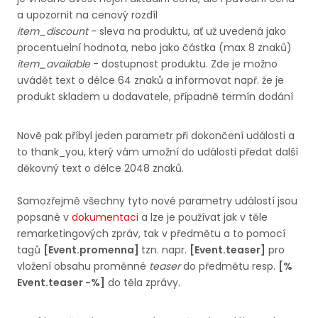
a upozornit na cenový rozdíl
item_discount
- sleva na produktu, ať už uvedená jako
procentuelní hodnota, nebo jako částka (max 8 znaků)
item_available
- dostupnost produktu. Zde je možno
uvádět text o délce 64 znaků a informovat např. že je
produkt skladem u dodavatele, případně termín dodání
Nově pak příbyl jeden parametr při dokončení události a
to thank_you, který vám umožní do události předat další
děkovný text o délce 2048 znaků.
Samozřejmě všechny tyto nové parametry událostí jsou
popsané v
dokumentaci
a lze je používat jak v těle
remarketingových zpráv, tak v předmětu a to pomocí
tagů
[Event.promenna]
tzn. napr.
[Event.teaser]
pro
vložení obsahu proměnné
teaser
do předmětu resp.
[%
Event.teaser -%]
do těla zprávy.