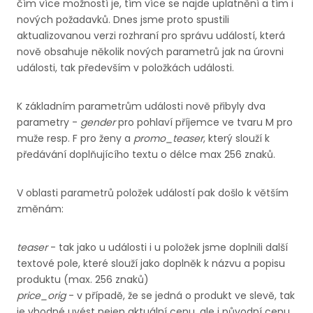
čím více možností je, tím více se najde uplatnění a tím i
nových požadavků. Dnes jsme proto spustili
aktualizovanou verzi rozhraní pro správu událostí, která
nově obsahuje několik nových parametrů jak na úrovni
události, tak především v položkách události.
K základním parametrům události nově přibyly dva
parametry -
gender
pro pohlaví příjemce ve tvaru M pro
muže resp. F pro ženy a
promo_teaser
, který slouží k
předávání doplňujícího textu o délce max 256 znaků.
V oblasti parametrů položek událostí pak došlo k větším
změnám:
teaser
- tak jako u události i u položek jsme doplnili další
textové pole, které slouží jako doplněk k názvu a popisu
produktu (max. 256 znaků)
price_orig
- v případě, že se jedná o produkt ve slevě, tak
je vhodné uvést nejen aktuální cenu, ale i původní cenu