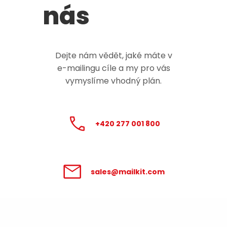
nás
Dejte nám vědět, jaké máte v
e-mailingu
cíle a my pro vás
vymyslíme vhodný plán.
+420 277 001 800
sales@mailkit.com
Zpracování údajů poskytnutých v