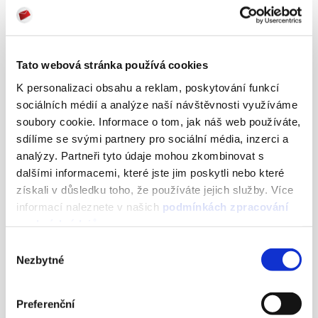
Našli jsme medicínu pro emailing
Tato webová stránka používá cookies
Lékárna.cz
K personalizaci obsahu a reklam, poskytování funkcí
16 JULY, 2024
sociálních médií a analýze naší návštěvnosti využíváme
soubory cookie. Informace o tom, jak náš web používáte,
sdílíme se svými partnery pro sociální média, inzerci a
analýzy. Partneři tyto údaje mohou zkombinovat s
dalšími informacemi, které jste jim poskytli nebo které
získali v důsledku toho, že používáte jejich služby. Více
informací naleznete v našich
podmínkách zpracování
osobních údajů
.
Výběr
Nezbytné
souhlasu
Vysoký open rate a žádná další
Preferenční