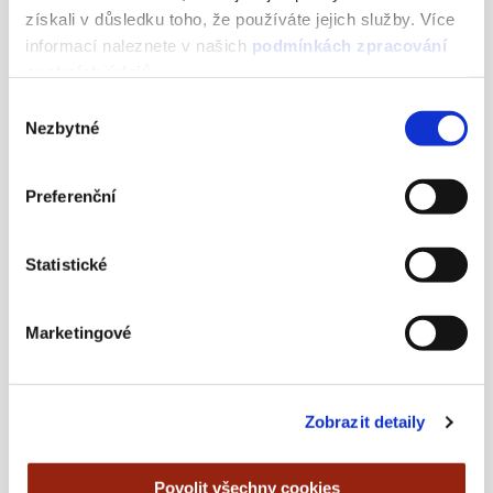
získali v důsledku toho, že používáte jejich služby. Více
informací naleznete v našich
podmínkách zpracování
osobních údajů
.
Libor Nádvorník v podcastu
Výběr
Eshopový kráľ
Nezbytné
souhlasu
24 NOVEMBER, 2025
Preferenční
Statistické
Marketingové
Zobrazit detaily
Více jak polovina open‑rate dnes
Povolit všechny cookies