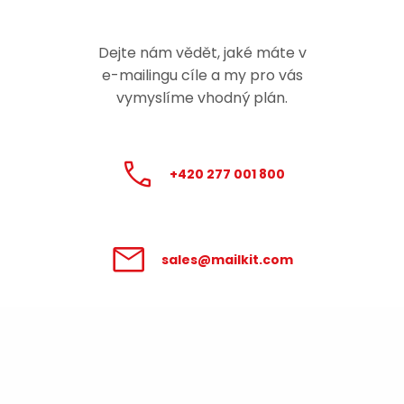
Dejte nám vědět, jaké máte v
e-mailingu
cíle a my pro vás
vymyslíme vhodný plán.
+420 277 001 800
sales@mailkit.com
Zpracování údajů poskytnutých v
tomto formuláři se řídí
Podmínkami pro
zpracování osobních údajů
.